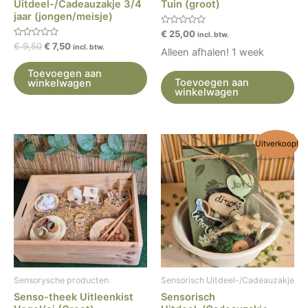
Uitdeel-/Cadeauzakje 3/4
Tuin (groot)
jaar (jongen/meisje)
Gewaardeerd
€
25,00
incl. btw.
0
Gewaardeerd
€
9,50
€
7,50
incl. btw.
uit
Alleen afhalen! 1 week
0
5
uit
5
Toevoegen aan
Toevoegen aan
winkelwagen
winkelwagen
Oorspronkelijke
Huidige
Uitverkoop!
prijs
prijs
was:
is:
€ 9,50.
€ 7,50.
Sensorysche producten
Sensorisch Uitdeel-/Cadeauzakje
Senso-theek Uitleenkist
Sensorisch