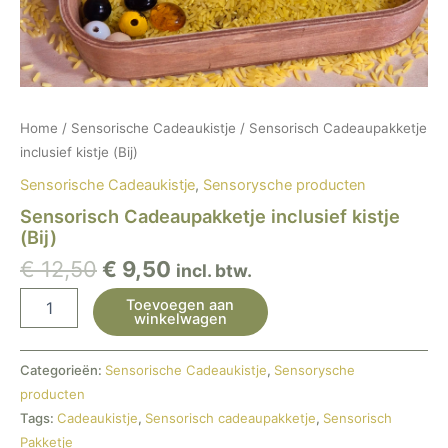
Home
/
Sensorische Cadeaukistje
/ Sensorisch Cadeaupakketje
inclusief kistje (Bij)
Sensorische Cadeaukistje
,
Sensorysche producten
Sensorisch Cadeaupakketje inclusief kistje
(Bij)
€
12,50
€
9,50
incl. btw.
Toevoegen aan
winkelwagen
Categorieën:
Sensorische Cadeaukistje
,
Sensorysche
producten
Tags:
Cadeaukistje
,
Sensorisch cadeaupakketje
,
Sensorisch
Pakketje