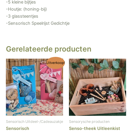
-5 kleine bijtjes
-Houtje: (honing-bij)
-3 glassteentjes
-Sensorisch Speelrijst Gedichtje
Gerelateerde producten
Oorspronkelijke
Huidige
Uitverkoop!
prijs
prijs
was:
is:
€ 9,50.
€ 7,50.
Sensorisch Uitdeel-/Cadeauzakje
Sensorysche producten
Sensorisch
Senso-theek Uitleenkist