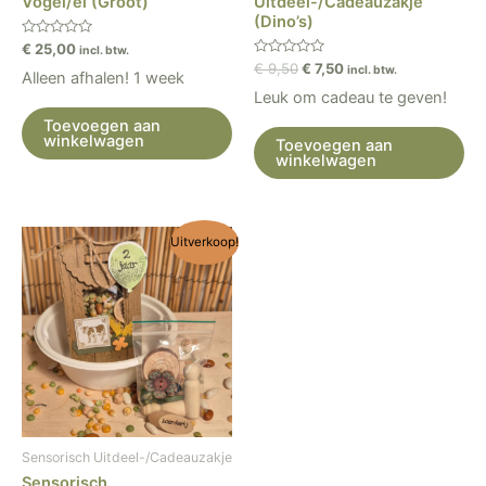
Vogel/ei (Groot)
Uitdeel-/Cadeauzakje
(Dino’s)
Gewaardeerd
€
25,00
incl. btw.
0
Gewaardeerd
€
9,50
€
7,50
incl. btw.
uit
Alleen afhalen! 1 week
0
5
uit
Leuk om cadeau te geven!
5
Toevoegen aan
winkelwagen
Toevoegen aan
winkelwagen
Oorspronkelijke
Huidige
Uitverkoop!
prijs
prijs
was:
is:
€ 9,50.
€ 7,50.
Sensorisch Uitdeel-/Cadeauzakje
Sensorisch