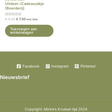
Uitdeel-/Cadeauzakje
(Boerderij)
Gewaardeerd
€
9,50
€
7,50
incl. btw.
0
uit
5
Toevoegen aan
winkelwagen
Facebook
Instagram
Pinterest
Nieuwsbrief
Copyright: Minke's Knutsel-tijd 2024