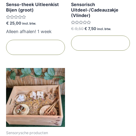
Senso-theek Uitleenkist
Sensorisch
Bijen (groot)
Uitdeel-/Cadeauzakje
(Vlinder)
Gewaardeerd
€
25,00
incl. btw.
0
Gewaardeerd
€
9,50
€
7,50
incl. btw.
uit
Alleen afhalen! 1 week
0
5
uit
5
Toevoegen aan
Toevoegen aan
winkelwagen
winkelwagen
Sensorysche producten