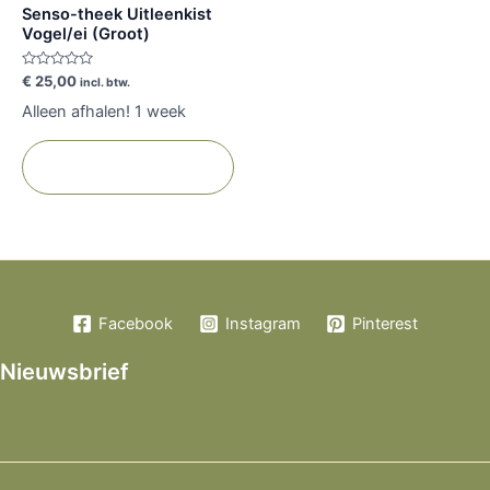
Senso-theek Uitleenkist
Vogel/ei (Groot)
Gewaardeerd
€
25,00
incl. btw.
0
uit
Alleen afhalen! 1 week
5
Toevoegen aan
winkelwagen
Facebook
Instagram
Pinterest
Nieuwsbrief