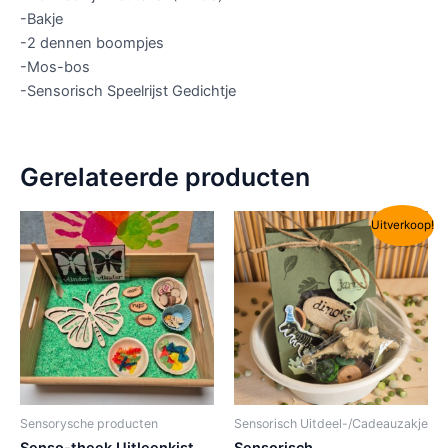
-Bakje
-2 dennen boompjes
-Mos-bos
-Sensorisch Speelrijst Gedichtje
Gerelateerde producten
Oorspronkelijke
Huidige
Uitverkoop!
prijs
prijs
was:
is:
€ 9,50.
€ 7,50.
Sensorysche producten
Sensorisch Uitdeel-/Cadeauzakje
Senso-theek Uitleenkist
Sensorisch