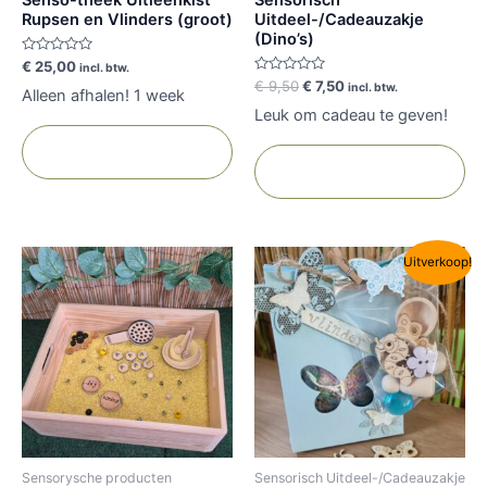
Rupsen en Vlinders (groot)
Uitdeel-/Cadeauzakje
(Dino’s)
Gewaardeerd
€
25,00
incl. btw.
0
Gewaardeerd
€
9,50
€
7,50
incl. btw.
uit
Alleen afhalen! 1 week
0
5
uit
Leuk om cadeau te geven!
5
Toevoegen aan
winkelwagen
Toevoegen aan
winkelwagen
Oorspronkelijke
Huidige
Uitverkoop!
prijs
prijs
was:
is:
€ 9,50.
€ 7,50.
Sensorysche producten
Sensorisch Uitdeel-/Cadeauzakje