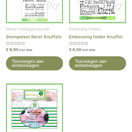
Minke's Hobbyproducten
Embossing Folders
Stempelset Kerst Knuffels
Embossing folder Knuffel
Gewaardeerd
Gewaardeerd
€
8,95
€
6,50
incl. btw.
incl. btw.
0
0
uit
uit
5
5
Toevoegen aan
Toevoegen aan
winkelwagen
winkelwagen