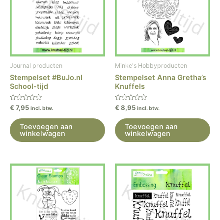
Journal producten
Minke's Hobbyproducten
Stempelset #BuJo.nl
Stempelset Anna Gretha’s
School-tijd
Knuffels
Gewaardeerd
Gewaardeerd
€
7,95
€
8,95
incl. btw.
incl. btw.
0
0
uit
uit
5
5
Toevoegen aan
Toevoegen aan
winkelwagen
winkelwagen