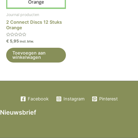
Journal producten
2 Connect Discs 12 Stuks
Orange
Gewaardeerd
€
5,95
incl. btw.
0
uit
5
Toevoegen aan
winkelwagen
Facebook
Instagram
Pinterest
Nieuwsbrief