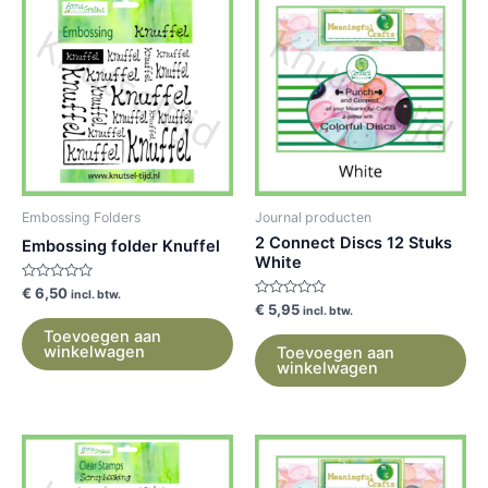
Embossing Folders
Journal producten
2 Connect Discs 12 Stuks
Embossing folder Knuffel
White
Gewaardeerd
€
6,50
incl. btw.
0
Gewaardeerd
€
5,95
incl. btw.
uit
0
5
uit
Toevoegen aan
5
winkelwagen
Toevoegen aan
winkelwagen