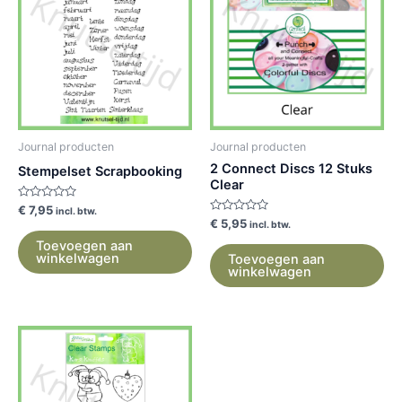
Journal producten
Journal producten
2 Connect Discs 12 Stuks
Stempelset Scrapbooking
Clear
Gewaardeerd
€
7,95
incl. btw.
0
Gewaardeerd
€
5,95
incl. btw.
uit
0
5
uit
Toevoegen aan
5
winkelwagen
Toevoegen aan
winkelwagen