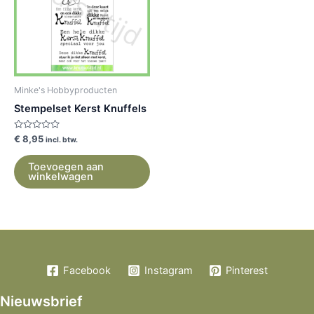
Minke's Hobbyproducten
Stempelset Kerst Knuffels
Gewaardeerd
€
8,95
incl. btw.
0
uit
5
Toevoegen aan
winkelwagen
Facebook
Instagram
Pinterest
Nieuwsbrief