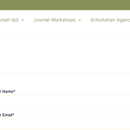
tsel-tijd
Journal Workshops
Activiteiten Agen
r Name
*
r Email
*