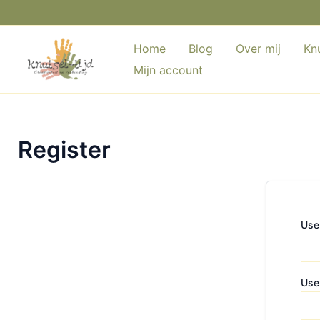
Ga
naar
de
Home
Blog
Over mij
Knu
inhoud
Mijn account
Register
Use
Use