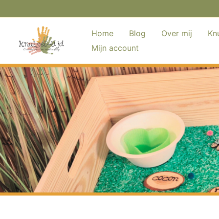
Ga
naar
de
Home
Blog
Over mij
Knu
inhoud
Mijn account