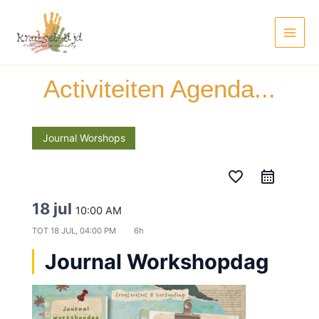
Ga
Main
naar
Men
de
inhoud
Activiteiten Agenda...
Journal Worshops
favorite_border
18 jul
10:00 AM
TOT
18 JUL, 04:00 PM
6h
Journal Workshopdag